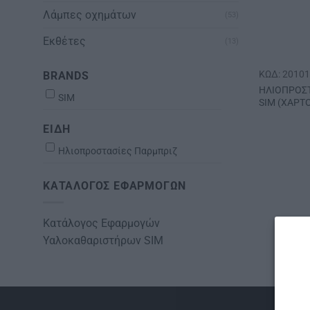
Λάμπες οχημάτων
(53)
Εκθέτες
(13)
ΚΩΔ: 2010
BRANDS
ΗΛΙΟΠΡΟΣΤ
SIM
SΙΜ (ΧΑΡΤ
ΕΙΔΗ
Ηλιοπροστασίες Παρμπριζ
ΚΑΤΆΛΟΓΟΣ ΕΦΑΡΜΟΓΏΝ
Κατάλογος Εφαρμογών
Υαλοκαθαριστήρων SIM