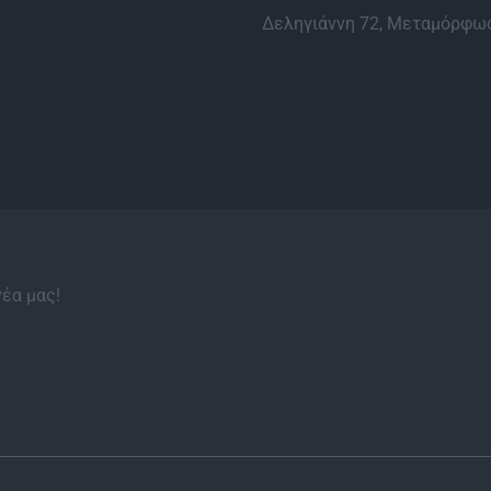
Δεληγιάννη 72, Μεταμόρφωσ
νέα μας!