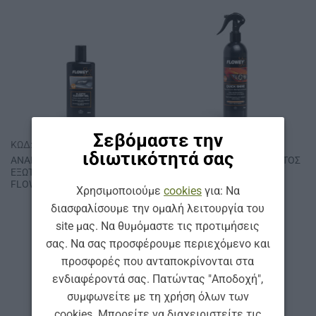
Σεβόμαστε την
ΚΩΔ: 4.4
ΚΩΔ: 4.5
ιδιωτικότητά σας
ΑΝΑΝΕΩΤΙΚΟ GΕL
ΓΡΗΓΟΡΟ ΚΕΡΙ ΓΥΑΛΙΣΜΑΤΟΣ
ΕΞΩΤΕΡΙΚΩΝ ΠΛΑΣΤΙΚΩΝ
FLOWEY 400 ml
FLOWEY 250 ml
Χρησιμοποιούμε
cookies
για: Να
διασφαλίσουμε την ομαλή λειτουργία του
site μας. Να θυμόμαστε τις προτιμήσεις
σας. Να σας προσφέρουμε περιεχόμενο και
προσφορές που ανταποκρίνονται στα
ενδιαφέροντά σας. Πατώντας "Αποδοχή",
συμφωνείτε με τη χρήση όλων των
cookies. Μπορείτε να διαχειριστείτε τις