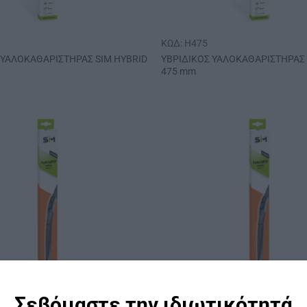
ΚΩΔ: H475
 ΥΑΛΟΚΑΘΑΡΙΣΤΗΡΑΣ SIM HYBRID
ΥΒΡΙΔΙΚΟΣ ΥΑΛΟΚΑΘΑΡΙΣΤΗΡΑΣ 
475 mm
Σεβόμαστε την ιδιωτικότητά