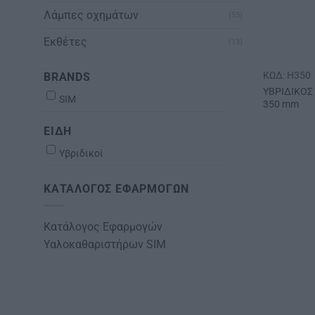
Λάμπες οχημάτων
(53)
Εκθέτες
(13)
ΚΩΔ: H350
BRANDS
ΥΒΡΙΔΙΚΟΣ
SIM
350 mm
ΕΙΔΗ
Υβριδικοί
ΚΑΤΆΛΟΓΟΣ ΕΦΑΡΜΟΓΏΝ
Κατάλογος Εφαρμογών
Υαλοκαθαριστήρων SIM