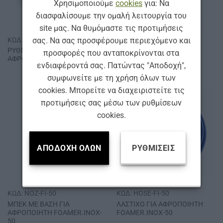
Χρησιμοποιούμε
cookies
για: Να
διασφαλίσουμε την ομαλή λειτουργία του
site μας. Να θυμόμαστε τις προτιμήσεις
ΚΩΔ: REG-FS-60
ΚΩΔ: FOAMER-2B
σας. Να σας προσφέρουμε περιεχόμενο και
ΡΥΘΜΙΣΤΗΣ ΑΕΡΑ
ΑΦΡΟΠΟΙΗΤΗΣ & ΣΠΡΕΪ
προσφορές που ανταποκρίνονται στα
ΑΦΡΟΠΟΙΗΤΗ FOAMER.S-60
ΠΡΟΠΙΕΣΗΣ SΙΜ 2L
ενδιαφέροντά σας. Πατώντας "Αποδοχή",
συμφωνείτε με τη χρήση όλων των
cookies. Μπορείτε να διαχειριστείτε τις
προτιμήσεις σας μέσω των ρυθμίσεων
cookies.
ΑΠΟΔΟΧΉ ΌΛΩΝ
ΡΥΘΜΊΣΕΙΣ
ΚΩΔ: NOZ-FI-50
ΚΩΔ: HOSE-FI-50
ΜΠΕΚ ΜΕ ΒΑΣΗ ΓΙΑ
ΛΑΣΤΙΧΟ ΓΙΑ ΑΦΡΟΠΟΙΗΤΗ
ΑΦΡΟΠΟΙΗΤΗ FOAMER.INOX-
FOAMER.INOX-50
50