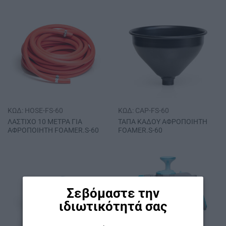
ΚΩΔ: HOSE-FS-60
ΚΩΔ: CAP-FS-60
ΛΑΣΤΙΧΟ 10 ΜΕΤΡΑ ΓΙΑ
ΤΑΠΑ ΚΑΔΟΥ ΑΦΡΟΠΟΙΗΤΗ
ΑΦΡΟΠΟΙΗΤΗ FOAMER.S-60
FOAMER.S-60
Σεβόμαστε την
ιδιωτικότητά σας