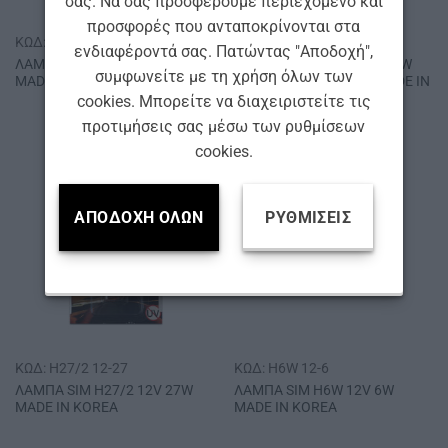
σας. Να σας προσφέρουμε περιεχόμενο και
προσφορές που ανταποκρίνονται στα
ΚΩΔ: H27/1 12-27
ΚΩΔ: H27/1 12-27 XE
ενδιαφέροντά σας. Πατώντας "Αποδοχή",
ΛΑΜΠΑ SΙΜ Η27/1 12V 27W
ΛΑΜΠΑ SΙΜ Η27/1 12V 27W
συμφωνείτε με τη χρήση όλων των
MADE IN ΚΟRΕΑ
SUPER WHITE ΧΕΝΟΝ MADE IN
ΚΟRΕΑ
cookies. Μπορείτε να διαχειριστείτε τις
προτιμήσεις σας μέσω των ρυθμίσεων
cookies.
ΑΠΟΔΟΧΉ ΌΛΩΝ
ΡΥΘΜΊΣΕΙΣ
ΚΩΔ: H27/2 12-27
ΚΩΔ: H6W 12-6
ΛΑΜΠΑ SΙΜ Η27/2 12V 27W
ΛΑΜΠΑ SΙΜ Η6W 12V 6W
MADE IN ΚΟRΕΑ
MADE IN ΚΟRΕΑ