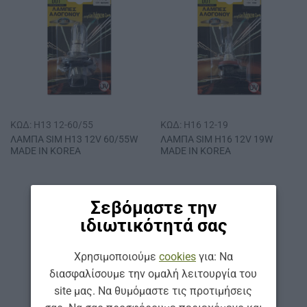
ΚΩΔ: H13 12-60/55
ΚΩΔ: H16 12-19
ΛΑΜΠΑ SΙΜ Η13 12V 60/55W
ΛΑΜΠΑ SΙΜ Η16 12V 19W
MADE IN ΚΟRΕΑ
MADE IN ΚΟRΕΑ
Σεβόμαστε την
ιδιωτικότητά σας
Χρησιμοποιούμε
cookies
για: Να
διασφαλίσουμε την ομαλή λειτουργία του
site μας. Να θυμόμαστε τις προτιμήσεις