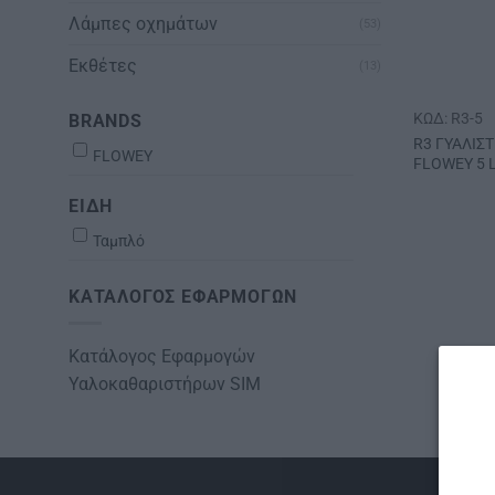
Λάμπες οχημάτων
(53)
Εκθέτες
(13)
ΚΩΔ: R3-5
BRANDS
R3 ΓΥΑΛΙΣ
FLOWEY
FLOWEY 5 
ΕΙΔΗ
Ταμπλό
ΚΑΤΆΛΟΓΟΣ ΕΦΑΡΜΟΓΏΝ
Κατάλογος Εφαρμογών
Υαλοκαθαριστήρων SIM