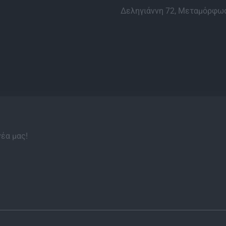
Δεληγιάννη 72, Μεταμόρφωσ
νέα μας!