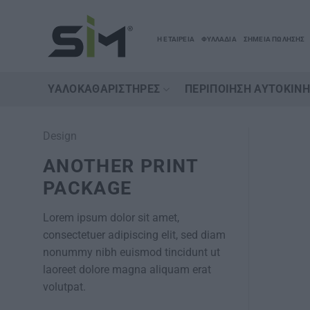
Μετάβαση
στο
Η ΕΤΑΙΡΕΙΑ
ΦΥΛΛΑΔΙΑ
ΣΗΜΕΙΑ ΠΩΛΗΣΗΣ
περιεχόμενο
ΥΑΛΟΚΑΘΑΡΙΣΤΉΡΕΣ
ΠΕΡΙΠΟΊΗΣΗ ΑΥΤΟΚΙΝ
Design
ANOTHER PRINT
PACKAGE
Lorem ipsum dolor sit amet,
consectetuer adipiscing elit, sed diam
nonummy nibh euismod tincidunt ut
laoreet dolore magna aliquam erat
volutpat.