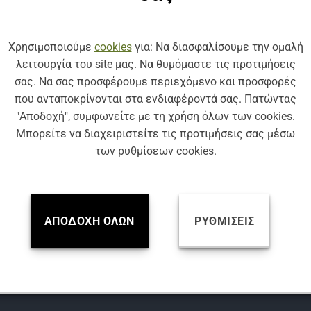
Βρείτε μας
Χρησιμοποιούμε
cookies
για: Να διασφαλίσουμε την ομαλή
λειτουργία του site μας. Να θυμόμαστε τις προτιμήσεις
σας. Να σας προσφέρουμε περιεχόμενο και προσφορές
που ανταποκρίνονται στα ενδιαφέροντά σας. Πατώντας
EDIA:
"Αποδοχή", συμφωνείτε με τη χρήση όλων των cookies.
Μπορείτε να διαχειριστείτε τις προτιμήσεις σας μέσω
των ρυθμίσεων cookies.
Ο:
8 23 722
ΑΠΟΔΟΧΉ ΌΛΩΝ
ΡΥΘΜΊΣΕΙΣ
8 23 725
ΣΗ:
Δεληγιάννη 72,
ωση 14452,