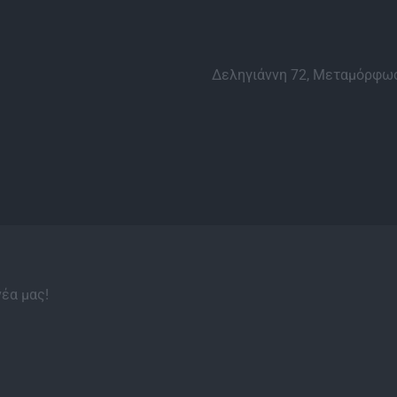
Δεληγιάννη 72, Μεταμόρφωσ
νέα μας!