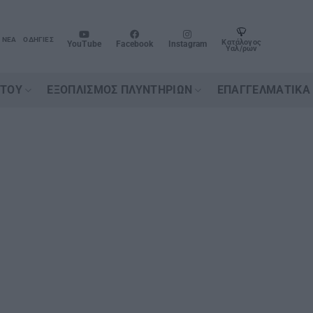
ΝΈΑ
ΟΔΗΓΊΕΣ
Κατάλογος
YouTube
Facebook
Instagram
Υαλ/ρων
ΉΤΟΥ
ΕΞΟΠΛΙΣΜΌΣ ΠΛΥΝΤΗΡΊΩΝ
ΕΠΑΓΓΕΛΜΑΤΙΚΆ