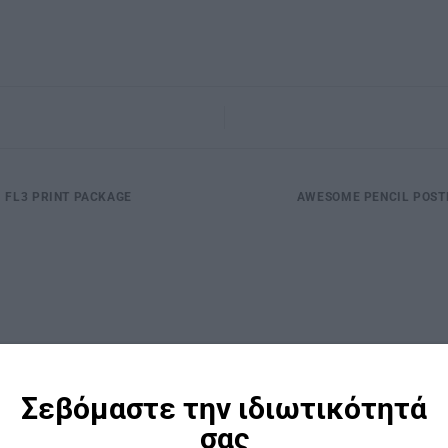
FL3 PRINT PACKAGE
AWESOME PENCIL POST
Σεβόμαστε την ιδιωτικότητά
σας