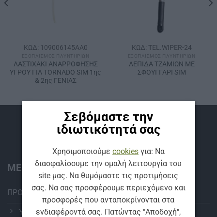
ΚΩΔ: 109006145AA0
ΚΩΔ: TEL.WIPER-24
ΕΞΟΠΛΙΣΜΌΣ ΠΛΥΝΤΗΡΊΩΝ
ΕΞΟΠΛΙΣΜΌΣ ΠΛΥΝΤΗΡΊΩΝ
ΛΑΣΤΙΧΑΚΙ ΑΝΑΡΡΟΦΗΣΗΣ
ΛΕΠΙΔΑ ΤΖΑΜΙΩΝ ΜΕ
ΥΓΡΟΥ ΓΙΑ ΤΟRΝΑDΟ SΙΜ 1ης
ΣΦΟΥΓΓΑΡΙ SIM
& 2ης ΓΕΝΙΑΣ
Σεβόμαστε την
Βρείτε μας
ιδιωτικότητά σας
Χρησιμοποιούμε
cookies
για: Να
διασφαλίσουμε την ομαλή λειτουργία του
ΜΕΝΟΥ:
site μας. Να θυμόμαστε τις προτιμήσεις
σας. Να σας προσφέρουμε περιεχόμενο και
ΠΡΟΪΟΝΤΑ
προσφορές που ανταποκρίνονται στα
ΥΑΛΟΚΑΘΑΡΙΣΤΗΡΕΣ
ενδιαφέροντά σας. Πατώντας "Αποδοχή",