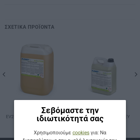
ΣΧΕΤΙΚΆ ΠΡΟΪΌΝΤΑ
ΚΩΔ: EV25-25
ΚΩΔ: EV26-5
Σεβόμαστε την
ΕΠΑΓΓΕΛΜΑΤΙΚΆ ΧΗΜΙΚΆ
ΕΠΑΓΓΕΛΜΑΤΙΚΆ ΧΗΜΙΚΆ
ιδιωτικότητά σας
EV25 ΑΦΡΟΣ ΜΕ ΟΞΥ FLOWEY
EV26 ΣΑΜΠΟΥΑΝ ΜΕ ΟΞΥ
25 L
FLOWEY 5 L
Χρησιμοποιούμε
cookies
για: Να