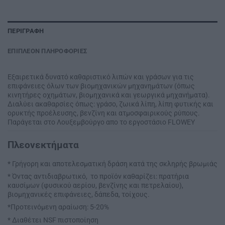
ΠΕΡΙΓΡΑΦΉ
ΕΠΙΠΛΈΟΝ ΠΛΗΡΟΦΟΡΊΕΣ
Εξαιρετικά δυνατό καθαριστικό λιπών και γράσων για τις
επιφάνειες όλων των βιομηχανικών μηχανημάτων (όπως
κινητήρες οχημάτων, βιομηχανικά και γεωργικά μηχανήματα).
Διαλύει ακαθαρσίες όπως: γράσο, ζωικά λίπη, λίπη φυτικής και
ορυκτής προέλευσης, βενζίνη και ατμοσφαιρικούς ρύπους.
Παράγεται στο Λουξεμβούργο απο το εργοστάσιο FLOWEY
Πλεονεκτήματα
* Γρήγορη και αποτελεσματική δράση κατά της σκληρής βρωμιάς
* Όντας αντιδιαβρωτικό, το προϊόν καθαρίζει: πρατήρια
καυσίμων (φυσικού αερίου, βενζίνης και πετρελαίου),
βιομηχανικές επιφάνειες, δάπεδα, τοίχους.
*Προτεινόμενη αραίωση: 5-20%
* Διαθέτει NSF πιστοποίηση