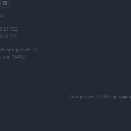
Ο:
8 23 722
8 23 725
ΣΗ:
Δεληγιάννη 72,
ωση 14452,
Δεληγιάννη 72, Μεταμόρφωσ