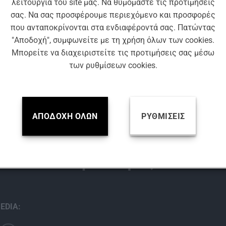
λειτουργία του site μας. Να θυμόμαστε τις προτιμήσεις
σας. Να σας προσφέρουμε περιεχόμενο και προσφορές
που ανταποκρίνονται στα ενδιαφέροντά σας. Πατώντας
"Αποδοχή", συμφωνείτε με τη χρήση όλων των cookies.
Μπορείτε να διαχειριστείτε τις προτιμήσεις σας μέσω
των ρυθμίσεων cookies.
ΚΩΔ: EV30-5
ΚΩΔ: EV25-25
ΕΠΑΓΓΕΛΜΑΤΙΚΆ ΧΗΜΙΚΆ
ΕΠΑΓΓΕΛΜΑΤΙΚΆ ΧΗΜΙΚ
ΡΙ ΓΙΑ EXTRA ΓΥΑΛΙΣΜΑ FLOWEY
EV25 ΑΦΡΟΣ ΜΕ ΟΞΥ FLOWE
ΑΠΟΔΟΧΉ ΌΛΩΝ
ΡΥΘΜΊΣΕΙΣ
Βρείτε μας
EDIA: