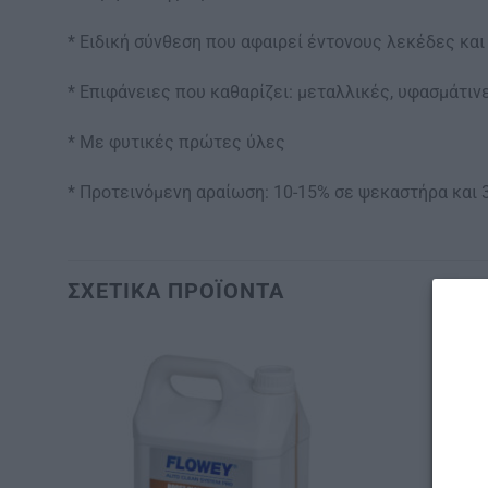
* Ειδική σύνθεση που αφαιρεί έντονους λεκέδες και λ
* Επιφάνειες που καθαρίζει: μεταλλικές, υφασμάτιν
* Με φυτικές πρώτες ύλες
* Προτεινόμενη αραίωση: 10-15% σε ψεκαστήρα και 3
ΣΧΕΤΙΚΆ ΠΡΟΪΌΝΤΑ