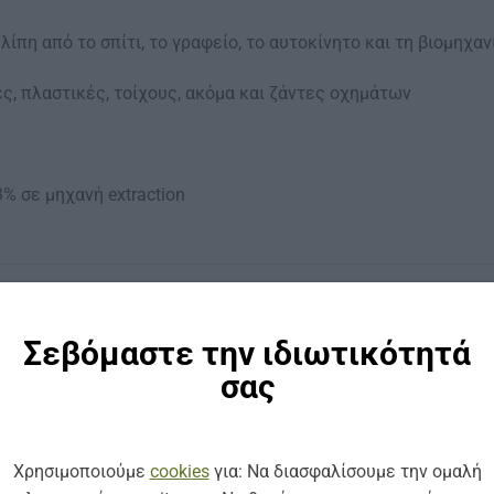
ίπη από το σπίτι, το γραφείο, το αυτοκίνητο και τη βιομηχαν
ες, πλαστικές, τοίχους, ακόμα και ζάντες οχημάτων
% σε μηχανή extraction
Σεβόμαστε την ιδιωτικότητά
σας
Χρησιμοποιούμε
cookies
για: Να διασφαλίσουμε την ομαλή