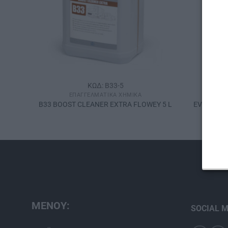
ΚΩΔ: B33-5
ΕΠΑΓΓΕΛΜΑΤΙΚΆ ΧΗΜΙΚΆ
L
B33 BOOST CLEANER EXTRA FLOWEY 5 L
EV30-5 ΚΕ
ΜΕΝΟΥ:
SOCIAL M