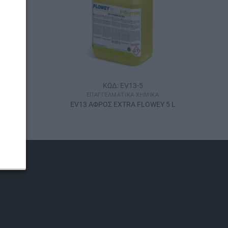
ΚΩΔ: EV13-5
Ά
ΕΠΑΓΓΕΛΜΑΤΙΚΆ ΧΗΜΙΚΆ
Y 25 L
EV13 ΑΦΡΟΣ EXTRA FLOWEY 5 L