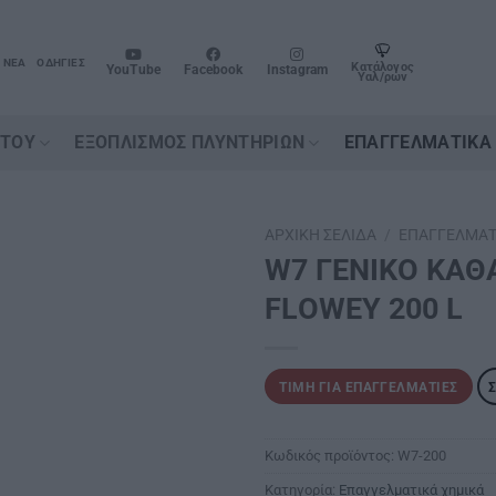
ΝΈΑ
ΟΔΗΓΊΕΣ
Κατάλογος
YouTube
Facebook
Instagram
Υαλ/ρων
ΉΤΟΥ
ΕΞΟΠΛΙΣΜΌΣ ΠΛΥΝΤΗΡΊΩΝ
ΕΠΑΓΓΕΛΜΑΤΙΚΆ
ΑΡΧΙΚΉ ΣΕΛΊΔΑ
/
ΕΠΑΓΓΕΛΜΑΤ
W7 ΓΕΝΙΚΟ ΚΑΘ
FLΟWΕΥ 200 L
ΤΙΜΉ ΓΙΑ ΕΠΑΓΓΕΛΜΑΤΊΕΣ
Κωδικός προϊόντος:
W7-200
Κατηγορία:
Επαγγελματικά χημικά