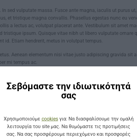
. In sed vulputate massa. Fusce ante magna, iaculis ut purus ut, 
us, et tristique magna convallis. Phasellus egestas nunc eu ven
llis a lectus ac, volutpat placerat ante. Vestibulum sit amet ma
 tristique ipsum. Quisque vitae nibh ut libero vulputate ornare q
nt id. Etiam hendrerit, metus in volutpat tempus.
metus. Aenean elementum nisi vitae justo adipiscing gravida sit 
per mi tempus ac.
Σεβόμαστε την ιδιωτικότητά
σας
osted in
Style
. Bookmark the
permalink
.
Χρησιμοποιούμε
cookies
για: Να διασφαλίσουμε την ομαλή
λειτουργία του site μας. Να θυμόμαστε τις προτιμήσεις
σας. Να σας προσφέρουμε περιεχόμενο και προσφορές