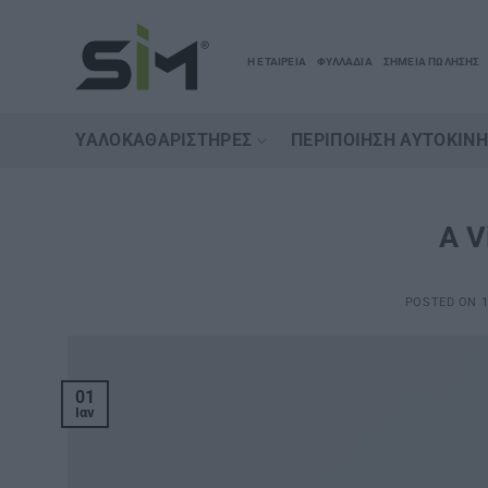
Μετάβαση
στο
Η ΕΤΑΙΡΕΙΑ
ΦΥΛΛΑΔΙΑ
ΣΗΜΕΙΑ ΠΩΛΗΣΗΣ
περιεχόμενο
ΥΑΛΟΚΑΘΑΡΙΣΤΉΡΕΣ
ΠΕΡΙΠΟΊΗΣΗ ΑΥΤΟΚΙΝ
A V
POSTED ON
1
01
Ιαν