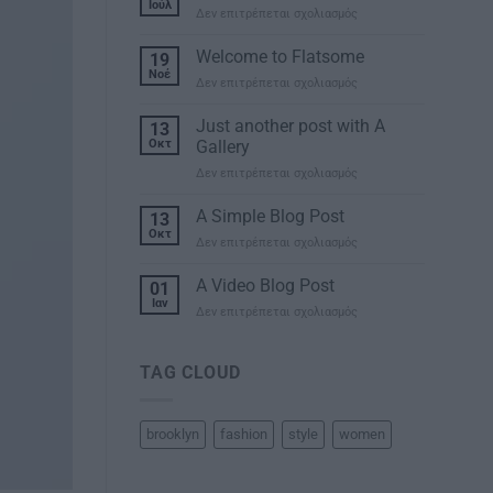
Ιούλ
στο
Δεν επιτρέπεται σχολιασμός
Hello
world!
Welcome to Flatsome
19
Νοέ
στο
Δεν επιτρέπεται σχολιασμός
Welcome
to
Just another post with A
13
Flatsome
Οκτ
Gallery
στο
Δεν επιτρέπεται σχολιασμός
Just
another
A Simple Blog Post
13
post
Οκτ
στο
Δεν επιτρέπεται σχολιασμός
with
A
A
Simple
A Video Blog Post
Gallery
01
Blog
Ιαν
στο
Δεν επιτρέπεται σχολιασμός
Post
A
Video
Blog
TAG CLOUD
Post
brooklyn
fashion
style
women