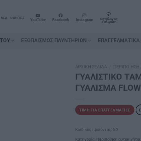
ΝΈΑ
ΟΔΗΓΊΕΣ
Κατάλογος
YouTube
Facebook
Instagram
Υαλ/ρων
ΉΤΟΥ
ΕΞΟΠΛΙΣΜΌΣ ΠΛΥΝΤΗΡΊΩΝ
ΕΠΑΓΓΕΛΜΑΤΙΚΆ
ΑΡΧΙΚΉ ΣΕΛΊΔΑ
/
ΠΕΡΙΠΟΊΗΣΗ
ΓΥΑΛΙΣΤΙΚΟ ΤΑ
ΓΥΑΛΙΣΜΑ FLOW
ΤΙΜΉ ΓΙΑ ΕΠΑΓΓΕΛΜΑΤΊΕΣ
Κωδικός προϊόντος:
5.2
Κατηγορία:
Περιποίηση αυτοκινήτο