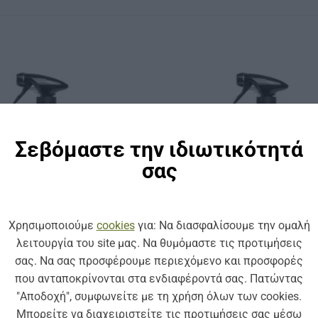
Σεβόμαστε την ιδιωτικότητά
σας
Χρησιμοποιούμε
cookies
για: Να διασφαλίσουμε την ομαλή
λειτουργία του site μας. Να θυμόμαστε τις προτιμήσεις
σας. Να σας προσφέρουμε περιεχόμενο και προσφορές
που ανταποκρίνονται στα ενδιαφέροντά σας. Πατώντας
ΚΩΔ: 2.1
ΚΩΔ: 1.3
"Αποδοχή", συμφωνείτε με τη χρήση όλων των cookies.
ΕΡΙΠΟΊΗΣΗ ΑΥΤΟΚΙΝΉΤΟΥ
ΠΕΡΙΠΟΊΗΣΗ ΑΥΤΟΚΙΝΉΤ
ΚΑΘΑΡΙΣΤΙΚΟ ΖΑΝΤΩΝ NEUTRA
ΤΙΚΟ ΕΝΤΟΜΩΝ FLOWEY 500 ml
Μπορείτε να διαχειριστείτε τις προτιμήσεις σας μέσω