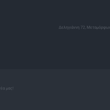
Δεληγιάννη 72, Μεταμόρφωσ
νέα μας!