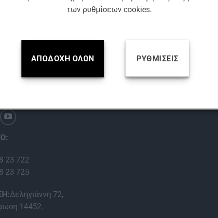
500 ml
των ρυθμίσεων cookies.
Βρείτε μας
ΑΠΟΔΟΧΉ ΌΛΩΝ
ΡΥΘΜΊΣΕΙΣ
EDIA:
Ο:
8 23 722
8 23 725
ΣΗ:
Δεληγιάννη 72,
ωση 14452,