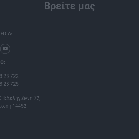
Βρείτε μας
EDIA:
Ο:
8 23 722
8 23 725
ΣΗ:
Δεληγιάννη 72,
ωση 14452,