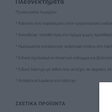
Πλεονεκτήματα
*Συσκευασία τεμαχίου
* Καλούπι που παραπέμπει στον εργοστασιακό υαλο
* Απευθείας τοποθέτηση στο όχημα χωρίς προσθήκ
* Ημερομηνία κατασκευής ανάγλυφη επάνω στο λάστ
* Ειδικά σχεδιασμένο πλαστικό κάλυμμα για βέλτιστ
* Ειδικό λάστιχο με teflon που αντέχει σε ακραίες 
* Ατσαλένια λαμάκια στο λάστιχο
ΣΧΕΤΙΚΆ ΠΡΟΪΌΝΤΑ