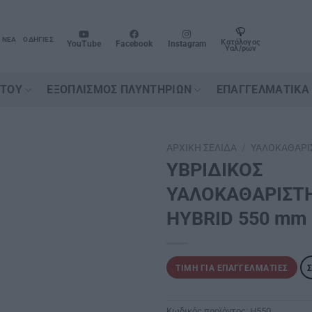
ΝΈΑ
ΟΔΗΓΊΕΣ
Κατάλογος
YouTube
Facebook
Instagram
Υαλ/ρων
ΉΤΟΥ
ΕΞΟΠΛΙΣΜΌΣ ΠΛΥΝΤΗΡΊΩΝ
ΕΠΑΓΓΕΛΜΑΤΙΚΆ
ΑΡΧΙΚΉ ΣΕΛΊΔΑ
/
ΥΑΛΟΚΑΘΑΡΙ
ΥΒΡΙΔΙΚΟΣ
ΥΑΛΟΚΑΘΑΡΙΣΤΗ
HYBRID 550 mm
ΤΙΜΉ ΓΙΑ ΕΠΑΓΓΕΛΜΑΤΊΕΣ
Κωδικός προϊόντος:
H550