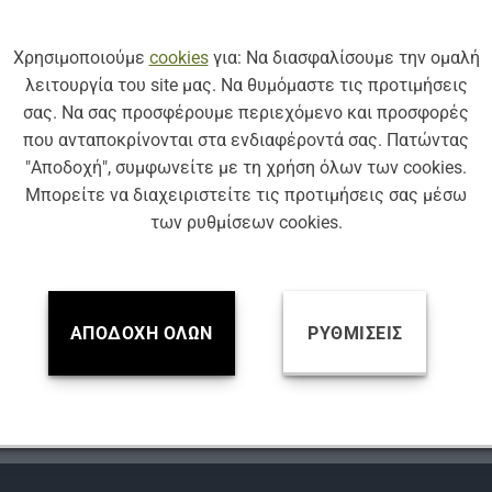
Χρησιμοποιούμε
cookies
για: Να διασφαλίσουμε την ομαλή
λειτουργία του site μας. Να θυμόμαστε τις προτιμήσεις
σας. Να σας προσφέρουμε περιεχόμενο και προσφορές
που ανταποκρίνονται στα ενδιαφέροντά σας. Πατώντας
"Αποδοχή", συμφωνείτε με τη χρήση όλων των cookies.
Μπορείτε να διαχειριστείτε τις προτιμήσεις σας μέσω
των ρυθμίσεων cookies.
ΑΠΟΔΟΧΉ ΌΛΩΝ
ΡΥΘΜΊΣΕΙΣ
ΚΩΔ: AF703
ΚΩΔ: AF-E
ΥΑΛΟΚΑΘΑΡΙΣΤΉΡΕΣ
ΥΑΛΟΚΑΘΑΡΙΣΤΉΡΕΣ
ΚΑΘΑΡΙΣΤΗΡΑΣ ΜΕ ΠΙΤΣΙΛΙΣΤΗΡΙ
ΣΕΤ FLAT ΥΑΛΟΚΑΘΑΡΙΣΤΗΡ
SIM AEROFIT 700 mm
MERCEDES Ε CLΑSS (2016-…) S