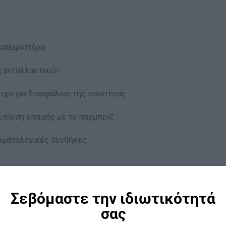
καθαριστήρα
η ανταλλακτικών
ιχο για διασφάλιση της ποιότητας
η πίεση επαφής με το παρμπρίζ
κλιματολογικές συνθήκες
Σεβόμαστε την ιδιωτικότητά
σας