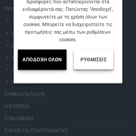
προσφορές που ανταποκρίνονται στα
ενδιαφέροντά σας. Πατώντας "Αποδοχή",
ΠΡΟΪΟΝΤΑ
συμφωνείτε με τη χρήση όλων των
ΥΑΛΟΚΑΘΑΡΙΣΤΗΡΕΣ
cookies. Μπορείτε να διαχειριστείτε τις
προτιμήσεις σας μέσω των ρυθμίσεων
ΠΕΡΙΠΟΙΗΣΗ ΑΥΤΟΚΙΝΗΤΟΥ
cookies.
ΕΞΟΠΛΙΣΜΟΣ ΠΛΥΝΤΗΡΙΩΝ
ΕΠΑΓΓΕΛΜΑΤΙΚΑ ΧΗΜΙΚΑ
ΑΠΟΔΟΧΉ ΌΛΩΝ
ΡΥΘΜΊΣΕΙΣ
ΛΑΜΠΕΣ ΟΧΗΜΑΤΩΝ
ΕΚΘΕΤΕΣ
ΣΗΜΕΙΑ ΠΩΛΗΣΗΣ
Η ΕΤΑΙΡΕΙΑ
ΕΠΙΚΟΙΝΩΝΙΑ
E-SHOP ΓΙΑ ΕΠΑΓΓΕΛΜΑΤΙΕΣ