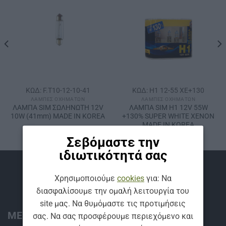
ΚΩΔ: F.T10-12-10-41
ΚΩΔ: H1 12-55 XE+130
ΛΆΜΠΕΣ ΟΧΗΜΆΤΩΝ
ΛΆΜΠΕΣ ΟΧΗΜΆΤΩΝ
ΛΑΜΠΑ SΙΜ ΣΩΛΗΝΩΤΗ 12V
ΛΑΜΠΑ SΙΜ Η1 12V 55W
10W (41mm) MADE IN KOREA
+130% SUPER WHITE ΧΕΝΟΝ
MADE IN ΚΟRΕΑ
Σεβόμαστε την
ιδιωτικότητά σας
Βρείτε μας
Χρησιμοποιούμε
cookies
για: Να
διασφαλίσουμε την ομαλή λειτουργία του
site μας. Να θυμόμαστε τις προτιμήσεις
ΜΕΝΟΥ:
σας. Να σας προσφέρουμε περιεχόμενο και