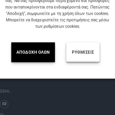
σας. Να σας προσφέρουμε περιεχόμενο και προσφορές
που ανταποκρίνονται στα ενδιαφέροντά σας. Πατώντας
"Αποδοχή", συμφωνείτε με τη χρήση όλων των cookies.
Μπορείτε να διαχειριστείτε τις προτιμήσεις σας μέσω
των ρυθμίσεων cookies.
ΚΩΔ: AF475
ΚΩΔ: AF400
ΥΑΛΟΚΑΘΑΡΙΣΤΉΡΕΣ
ΥΑΛΟΚΑΘΑΡΙΣΤΉΡΕΣ
ΚΑΘΑΡΙΣΤΗΡΑΣ SIM AEROFIT 475
FLAT ΥΑΛΟΚΑΘΑΡΙΣΤΗΡΑΣ SIM A
mm
mm
ΑΠΟΔΟΧΉ ΌΛΩΝ
ΡΥΘΜΊΣΕΙΣ
Βρείτε μας
EDIA:
Ο: