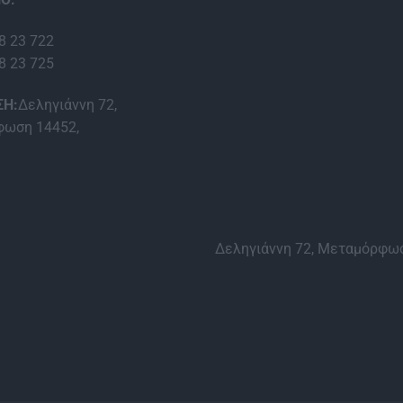
8 23 722
8 23 725
ΣΗ:
Δεληγιάννη 72,
ωση 14452,
Δεληγιάννη 72, Μεταμόρφωσ