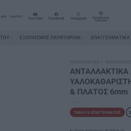
ΝΈΑ
ΟΔΗΓΊΕΣ
Κατάλογος
YouTube
Facebook
Instagram
Υαλ/ρων
ΉΤΟΥ
ΕΞΟΠΛΙΣΜΌΣ ΠΛΥΝΤΗΡΊΩΝ
ΕΠΑΓΓΕΛΜΑΤΙΚΆ
ΑΡΧΙΚΉ ΣΕΛΊΔΑ
/
ΥΑΛΟΚΑΘΑΡΙ
ΑΝΤΑΛΛΑΚΤΙΚΑ 
ΥΑΛΟΚΑΘΑΡΙΣΤ
& ΠΛΑΤΟΣ 6mm
ΤΙΜΉ ΓΙΑ ΕΠΑΓΓΕΛΜΑΤΊΕΣ
Κωδικός προϊόντος:
RC400-6-16