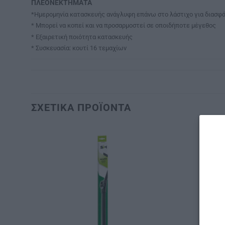
ΠΛΕΟΝΕΚΤΗΜΑΤΑ
*Ημερομηνία κατασκευής ανάγλυφη επάνω στο λάστιχο για διασφά
* Μπορεί να κοπεί και να προσαρμοστεί σε οποιδήποτε μέγεθος
* Εξαιρετική ποιότητα κατασκευής
* Συσκευασία: κουτί 16 τεμαχίων
ΣΧΕΤΙΚΆ ΠΡΟΪΌΝΤΑ