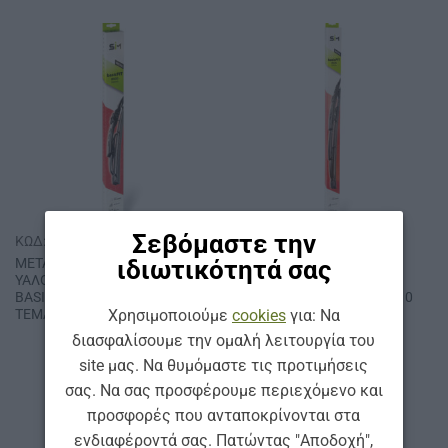
Σεβόμαστε την
ΚΩΔ: B500-10
ΚΩΔ: B525-10
ιδιωτικότητά σας
ΜΕΤΑΛΛΙΚΟΣ
ΜΕΤΑΛΛΙΚΟΣ
ΥΑΛΟΚΑΘΑΡΙΣΤΗΡΑΣ SΙΜ
ΥΑΛΟΚΑΘΑΡΙΣΤΗΡΑΣ SΙΜ
BASICFIT 500 mm (ΚΟΥΤΙ 10
BASICFIT 525 mm (ΚΟΥΤΙ 10
Χρησιμοποιούμε
cookies
για: Να
ΤΕΜΑΧΙΩΝ)
ΤΕΜΑΧΙΩΝ)
διασφαλίσουμε την ομαλή λειτουργία του
site μας. Να θυμόμαστε τις προτιμήσεις
σας. Να σας προσφέρουμε περιεχόμενο και
προσφορές που ανταποκρίνονται στα
ενδιαφέροντά σας. Πατώντας "Αποδοχή",