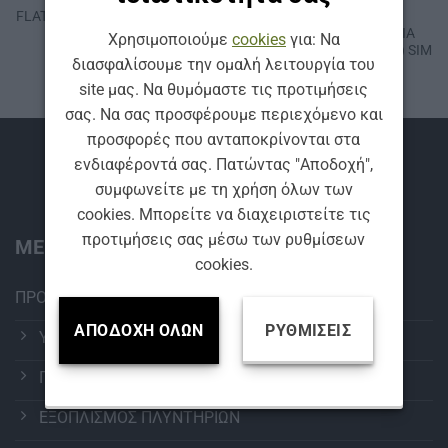
FLAT ΥΑΛΟΚΑΘΑΡΙΣΤΗΡΑΣ SIM
ΣΕΤ FLAT
AEROFIT 500 mm
ΥΑΛΟΚΑΘΑΡΙΣΤΗΡΩΝ ΓΙΑ
Χρησιμοποιούμε
cookies
για: Να
ΤΟΥΟΤΑ ΑVΕΝSΙS (2008-…) SIM
διασφαλίσουμε την ομαλή λειτουργία του
AEROFIT
site μας. Να θυμόμαστε τις προτιμήσεις
σας. Να σας προσφέρουμε περιεχόμενο και
προσφορές που ανταποκρίνονται στα
Βρείτε μας
ενδιαφέροντά σας. Πατώντας "Αποδοχή",
συμφωνείτε με τη χρήση όλων των
cookies. Μπορείτε να διαχειριστείτε τις
προτιμήσεις σας μέσω των ρυθμίσεων
ΜΕΝΟΥ:
cookies.
ΠΡΟΪΟΝΤΑ
ΑΠΟΔΟΧΉ ΌΛΩΝ
ΡΥΘΜΊΣΕΙΣ
ΥΑΛΟΚΑΘΑΡΙΣΤΗΡΕΣ
ΠΕΡΙΠΟΙΗΣΗ ΑΥΤΟΚΙΝΗΤΟΥ
ΕΞΟΠΛΙΣΜΟΣ ΠΛΥΝΤΗΡΙΩΝ