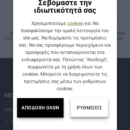
Σεβόμαστε την
ιδιωτικότητά σας
ΚΩΔ: AF-AVENSIS
ΚΩΔ: AF-COUNTRYMAN
Χρησιμοποιούμε
cookies
για: Να
ΥΑΛΟΚΑΘΑΡΙΣΤΉΡΕΣ
ΥΑΛΟΚΑΘΑΡΙΣΤΉΡΕΣ
ΣΕΤ FLAT
ΣΕΤ FLAT
διασφαλίσουμε την ομαλή λειτουργία του
ΥΑΛΟΚΑΘΑΡΙΣΤΗΡΩΝ ΓΙΑ
ΥΑΛΟΚΑΘΑΡΙΣΤΗΡΩΝ ΓΙΑ ΜΙΝΙ
site μας. Να θυμόμαστε τις προτιμήσεις
ΤΟΥΟΤΑ ΑVΕΝSΙS (2008-…) SIM
CΟUΝΤRΥΜΑΝ (2016-…) SIM
AEROFIT
AEROFIT
σας. Να σας προσφέρουμε περιεχόμενο και
προσφορές που ανταποκρίνονται στα
ενδιαφέροντά σας. Πατώντας "Αποδοχή",
συμφωνείτε με τη χρήση όλων των
Βρείτε μας
cookies. Μπορείτε να διαχειριστείτε τις
προτιμήσεις σας μέσω των ρυθμίσεων
cookies.
ΜΕΝΟΥ:
ΑΠΟΔΟΧΉ ΌΛΩΝ
ΡΥΘΜΊΣΕΙΣ
ΠΡΟΪΟΝΤΑ
ΥΑΛΟΚΑΘΑΡΙΣΤΗΡΕΣ