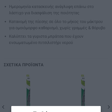
Ημερομηνία κατασκευής ανάγλυφη επάνω στο
λάστιχο για διασφάλιση της ποιότητας
Κατανομή της πίεσης σε όλο το μήκος του μάκτρου
για ομοιόμορφο καθαρισμό, χωρίς γραμμές & θόρυβο
Καλύπτει τα γυριστα μπράτσα που έχουν
ενσωματωμένο πιτσιλιστήρι νερού
ΣΧΕΤΙΚΆ ΠΡΟΪΌΝΤΑ