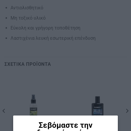
Αντιολισθητικό
Μη τοξικό υλικό
Εύκολη και γρήγορη τοποθέτηση
Λαστιχένια λευκή εσωτερική επένδυση
ΣΧΕΤΙΚΆ ΠΡΟΪΌΝΤΑ
Σεβόμαστε την