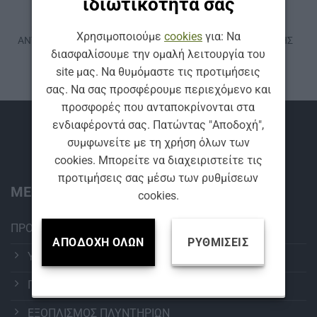
ιδιωτικότητά σας
ΚΩΔ: 8.1
ΚΩΔ: 3.2
ΠΕΡΙΠΟΊΗΣΗ ΑΥΤΟΚΙΝΉΤΟΥ
ΠΕΡΙΠΟΊΗΣΗ ΑΥΤΟΚΙΝΉΤΟΥ
Χρησιμοποιούμε
cookies
για: Να
ΑΝΤΙ-ΟΣΜΩΤΙΚΟ ΜΕ ΑΡΩΜΑ
ΑΛΟΙΦΗ ΥΨΗΛΗΣ ΚΟΠΗΣ
ΤΣΑΪ FLOWEY 150 ml
FLOWEY 250 ml
διασφαλίσουμε την ομαλή λειτουργία του
site μας. Να θυμόμαστε τις προτιμήσεις
σας. Να σας προσφέρουμε περιεχόμενο και
προσφορές που ανταποκρίνονται στα
ενδιαφέροντά σας. Πατώντας "Αποδοχή",
Βρείτε μας
συμφωνείτε με τη χρήση όλων των
cookies. Μπορείτε να διαχειριστείτε τις
προτιμήσεις σας μέσω των ρυθμίσεων
ΜΕΝΟΥ:
cookies.
ΠΡΟΪΟΝΤΑ
ΑΠΟΔΟΧΉ ΌΛΩΝ
ΡΥΘΜΊΣΕΙΣ
ΥΑΛΟΚΑΘΑΡΙΣΤΗΡΕΣ
ΠΕΡΙΠΟΙΗΣΗ ΑΥΤΟΚΙΝΗΤΟΥ
ΕΞΟΠΛΙΣΜΟΣ ΠΛΥΝΤΗΡΙΩΝ