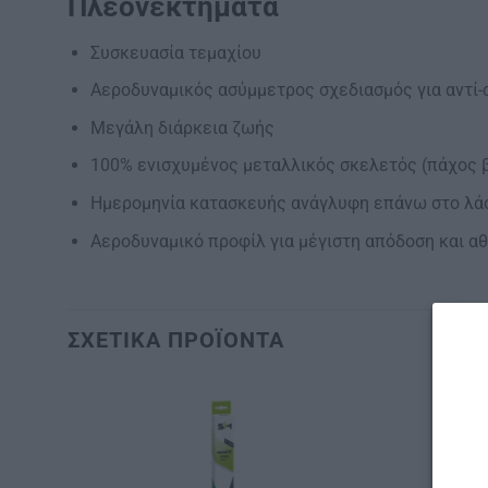
Πλεονεκτήματα
Συσκευασία τεμαχίου
Αεροδυναμικός ασύμμετρος σχεδιασμός για αντί-
Μεγάλη διάρκεια ζωής
100% ενισχυμένος μεταλλικός σκελετός (πάχος β
Ημερομηνία κατασκευής ανάγλυφη επάνω στο λάσ
Αεροδυναμικό προφίλ για μέγιστη απόδοση και α
ΣΧΕΤΙΚΆ ΠΡΟΪΌΝΤΑ