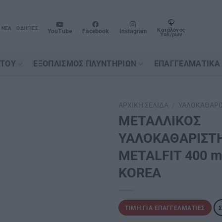
ΝΈΑ
ΟΔΗΓΊΕΣ
Κατάλογος
YouTube
Facebook
Instagram
Υαλ/ρων
ΉΤΟΥ
ΕΞΟΠΛΙΣΜΌΣ ΠΛΥΝΤΗΡΊΩΝ
ΕΠΑΓΓΕΛΜΑΤΙΚΆ
ΑΡΧΙΚΉ ΣΕΛΊΔΑ
/
ΥΑΛΟΚΑΘΑΡΙ
ΜΕΤΑΛΛΙΚΟΣ
ΥΑΛΟΚΑΘΑΡΙΣΤΗ
METALFIT 400 
KOREA
ΤΙΜΉ ΓΙΑ ΕΠΑΓΓΕΛΜΑΤΊΕΣ