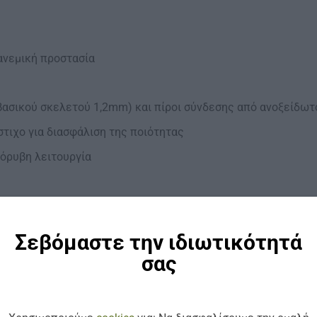
ανεμική προστασία
ασικού σκελετού 1,2mm) και πίροι σύνδεσης από ανοξείδωτ
τιχο για διασφάλιση της ποιότητας
θόρυβη λειτουργία
Σεβόμαστε την ιδιωτικότητά
σας