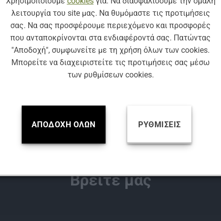
Χρησιμοποιούμε
cookies
για: Να διασφαλίσουμε την ομαλή
λειτουργία του site μας. Να θυμόμαστε τις προτιμήσεις
σας. Να σας προσφέρουμε περιεχόμενο και προσφορές
που ανταποκρίνονται στα ενδιαφέροντά σας. Πατώντας
"Αποδοχή", συμφωνείτε με τη χρήση όλων των cookies.
Μπορείτε να διαχειριστείτε τις προτιμήσεις σας μέσω
των ρυθμίσεων cookies.
ΚΩΔ: AF-COUNTRYMAN
ΚΩΔ: A300
ΥΑΛΟΚΑΘΑΡΙΣΤΉΡΕΣ
ΥΑΛΟΚΑΘΑΡΙΣΤΉΡΕΣ
T ΥΑΛΟΚΑΘΑΡΙΣΤΗΡΩΝ ΓΙΑ ΜΙΝΙ
ΜΕΤΑΛΛΙΚΟΣ ΥΑΛΟΚΑΘΑΡΙΣΤΗ
ΑΠΟΔΟΧΉ ΌΛΩΝ
ΡΥΘΜΊΣΕΙΣ
ΥΜΑΝ (2016-…) SIM AEROFIT
ACCESS 300 mm MADE IN 
Βρείτε μας