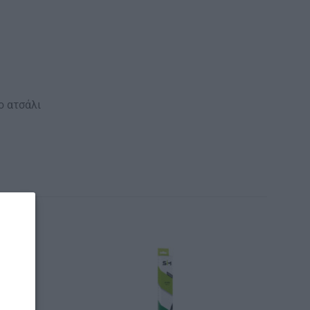
ο ατσάλι