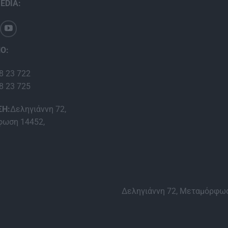
EDIA:
Ο:
8 23 722
8 23 725
ΣΗ:
Δεληγιάννη 72,
ωση 14452,
Δεληγιάννη 72, Μεταμόρφωσ