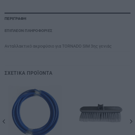
ΠΕΡΙΓΡΑΦΉ
ΕΠΙΠΛΈΟΝ ΠΛΗΡΟΦΟΡΊΕΣ
Ανταλλακτικό ακροφύσιο για ΤΟRΝΑDΟ SΙΜ 3ης γενιάς
ΣΧΕΤΙΚΆ ΠΡΟΪΌΝΤΑ