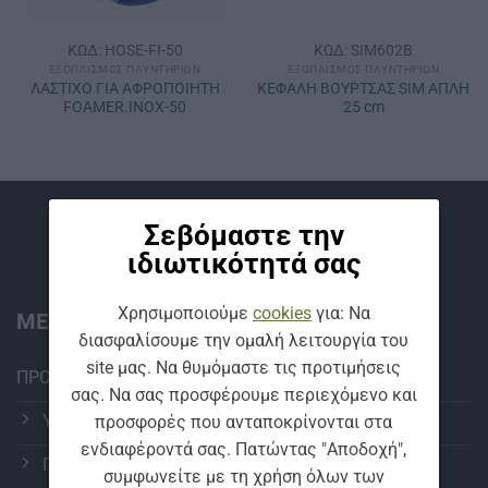
ΚΩΔ: HOSE-FI-50
ΚΩΔ: SIM602B
ΕΞΟΠΛΙΣΜΌΣ ΠΛΥΝΤΗΡΊΩΝ
ΕΞΟΠΛΙΣΜΌΣ ΠΛΥΝΤΗΡΊΩΝ
ΛΑΣΤΙΧΟ ΓΙΑ ΑΦΡΟΠΟΙΗΤΗ
ΚΕΦΑΛΗ ΒΟΥΡΤΣΑΣ SΙΜ ΑΠΛΗ
FOAMER.INOX-50
25 cm
Βρείτε μας
Σεβόμαστε την
ιδιωτικότητά σας
Χρησιμοποιούμε
cookies
για: Να
ΜΕΝΟΥ:
διασφαλίσουμε την ομαλή λειτουργία του
site μας. Να θυμόμαστε τις προτιμήσεις
ΠΡΟΪΟΝΤΑ
σας. Να σας προσφέρουμε περιεχόμενο και
ΥΑΛΟΚΑΘΑΡΙΣΤΗΡΕΣ
προσφορές που ανταποκρίνονται στα
ενδιαφέροντά σας. Πατώντας "Αποδοχή",
ΠΕΡΙΠΟΙΗΣΗ ΑΥΤΟΚΙΝΗΤΟΥ
συμφωνείτε με τη χρήση όλων των