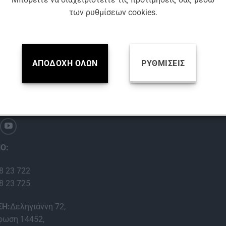
ΣΠΡΕΙ SIM 60023
των ρυθμίσεων cookies.
Βρείτε μας
ΑΠΟΔΟΧΉ ΌΛΩΝ
ΡΥΘΜΊΣΕΙΣ
EDIA:
Ο:
8 23 722
8 23 725
ΣΗ:
Δεληγιάννη 72,
ωση 14452,