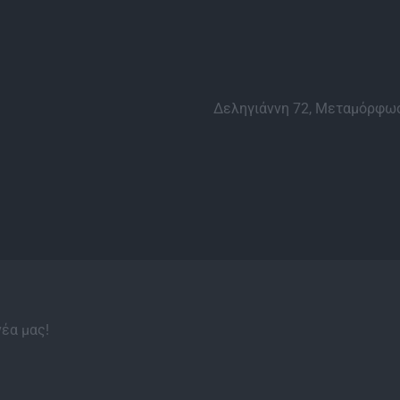
Δεληγιάννη 72, Μεταμόρφωσ
νέα μας!