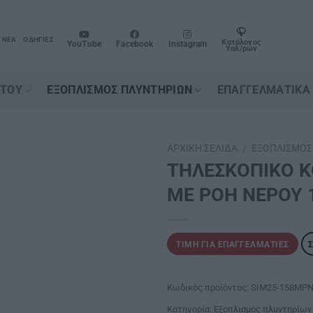
ΝΈΑ
ΟΔΗΓΊΕΣ
Κατάλογος
YouTube
Facebook
Instagram
Υαλ/ρων
ΉΤΟΥ
ΕΞΟΠΛΙΣΜΌΣ ΠΛΥΝΤΗΡΊΩΝ
ΕΠΑΓΓΕΛΜΑΤΙΚΆ
ΑΡΧΙΚΉ ΣΕΛΊΔΑ
/
ΕΞΟΠΛΙΣΜΌΣ
ΤΗΛΕΣΚΟΠΙΚΟ Κ
ΜΕ ΡΟΗ ΝΕΡΟΥ 
ΤΙΜΉ ΓΙΑ ΕΠΑΓΓΕΛΜΑΤΊΕΣ
Κωδικός προϊόντος:
SIM25-158MP
Κατηγορία:
Εξοπλισμός πλυντηρίων