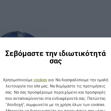
Σεβόμαστε την ιδιωτικότητά
σας
Χρησιμοποιούμε
cookies
για: Να διασφαλίσουμε την ομαλή
λειτουργία του site μας. Να θυμόμαστε τις προτιμήσεις
σας. Να σας προσφέρουμε περιεχόμενο και προσφορές
που ανταποκρίνονται στα ενδιαφέροντά σας. Πατώντας
ΚΩΔ: HOSE-FI-50
ΚΩΔ: RV-60023
"Αποδοχή", συμφωνείτε με τη χρήση όλων των cookies.
ΕΞΟΠΛΙΣΜΌΣ ΠΛΥΝΤΗΡΊΩΝ
ΕΞΟΠΛΙΣΜΌΣ ΠΛΥΝΤΗΡΊΩ
ΑΝΕΠΙΣΤΡΟΦΗ ΒΑΛΒΙΔΑ ΓΙΑ Ε
ΙΑ ΑΦΡΟΠΟΙΗΤΗ FOAMER.INOX-50
Μπορείτε να διαχειριστείτε τις προτιμήσεις σας μέσω