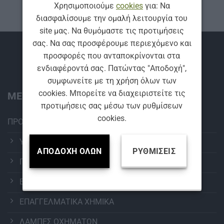
Χρησιμοποιούμε
cookies
για: Να
διασφαλίσουμε την ομαλή λειτουργία του
site μας. Να θυμόμαστε τις προτιμήσεις
σας. Να σας προσφέρουμε περιεχόμενο και
Βρείτε μας
προσφορές που ανταποκρίνονται στα
ενδιαφέροντά σας. Πατώντας "Αποδοχή",
συμφωνείτε με τη χρήση όλων των
cookies. Μπορείτε να διαχειριστείτε τις
ΜΕΝΟΥ:
προτιμήσεις σας μέσω των ρυθμίσεων
cookies.
ΠΡΟΪΟΝΤΑ
ΥΑΛΟΚΑΘΑΡΙΣΤΗΡΕΣ
ΑΠΟΔΟΧΉ ΌΛΩΝ
ΡΥΘΜΊΣΕΙΣ
ΠΕΡΙΠΟΙΗΣΗ ΑΥΤΟΚΙΝΗΤΟΥ
ΕΞΟΠΛΙΣΜΟΣ ΠΛΥΝΤΗΡΙΩΝ
ΕΠΑΓΓΕΛΜΑΤΙΚΑ ΧΗΜΙΚΑ
ΛΑΜΠΕΣ ΟΧΗΜΑΤΩΝ