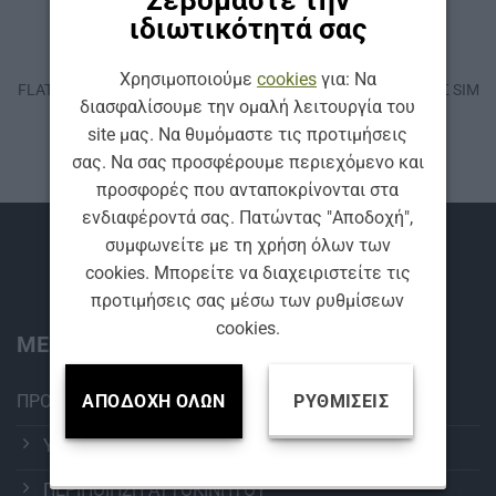
Σεβόμαστε την
ιδιωτικότητά σας
ΚΩΔ: AF525
ΚΩΔ: AF800
ΥΑΛΟΚΑΘΑΡΙΣΤΉΡΕΣ
ΥΑΛΟΚΑΘΑΡΙΣΤΉΡΕΣ
Χρησιμοποιούμε
cookies
για: Να
FLAT ΥΑΛΟΚΑΘΑΡΙΣΤΗΡΑΣ SIM
FLAT ΥΑΛΟΚΑΘΑΡΙΣΤΗΡΑΣ SIM
διασφαλίσουμε την ομαλή λειτουργία του
AEROFIT 525 mm
AEROFIT 800 mm
site μας. Να θυμόμαστε τις προτιμήσεις
σας. Να σας προσφέρουμε περιεχόμενο και
προσφορές που ανταποκρίνονται στα
ενδιαφέροντά σας. Πατώντας "Αποδοχή",
Βρείτε μας
συμφωνείτε με τη χρήση όλων των
cookies. Μπορείτε να διαχειριστείτε τις
προτιμήσεις σας μέσω των ρυθμίσεων
cookies.
ΜΕΝΟΥ:
ΠΡΟΪΟΝΤΑ
ΑΠΟΔΟΧΉ ΌΛΩΝ
ΡΥΘΜΊΣΕΙΣ
ΥΑΛΟΚΑΘΑΡΙΣΤΗΡΕΣ
ΠΕΡΙΠΟΙΗΣΗ ΑΥΤΟΚΙΝΗΤΟΥ