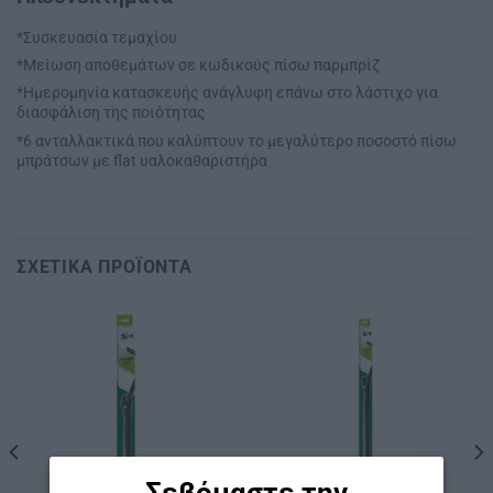
*Συσκευασία τεμαχίου
*Μείωση αποθεμάτων σε κωδικούς πίσω παρμπρίζ
*Ημερομηνία κατασκευής ανάγλυφη επάνω στο λάστιχο για
διασφάλιση της ποιότητας
*6 ανταλλακτικά που καλύπτουν το μεγαλύτερο ποσοστό πίσω
μπράτσων με flat υαλοκαθαριστήρα
ΣΧΕΤΙΚΆ ΠΡΟΪΌΝΤΑ