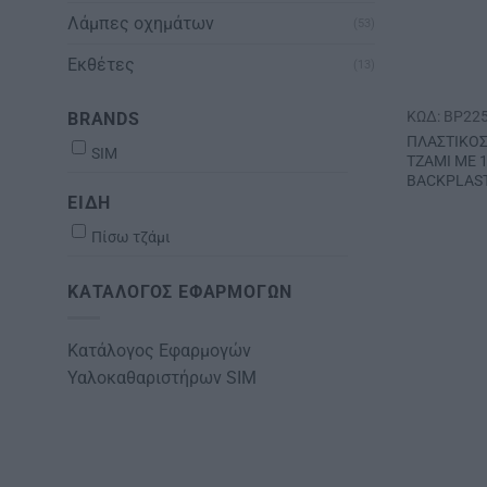
Λάμπες οχημάτων
(53)
Εκθέτες
(13)
ΚΩΔ: BP22
BRANDS
ΠΛΑΣΤΙΚΟΣ
SIM
ΤΖΑΜΙ ΜΕ 
BACKPLAST
ΕΙΔΗ
Πίσω τζάμι
ΚΑΤΆΛΟΓΟΣ ΕΦΑΡΜΟΓΏΝ
Κατάλογος Εφαρμογών
Υαλοκαθαριστήρων SIM