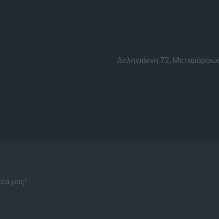
Δεληγιάννη 72, Μεταμόρφωσ
νέα μας!