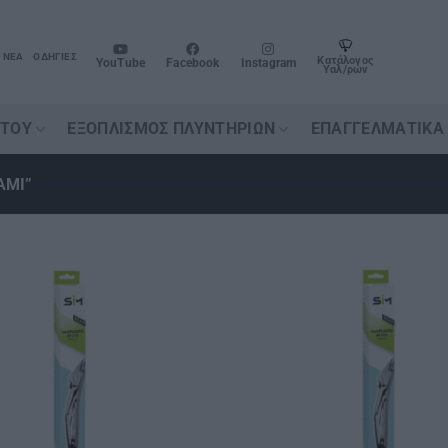
ΝΈΑ
ΟΔΗΓΊΕΣ
Κατάλογος
YouTube
Facebook
Instagram
Υαλ/ρων
ΉΤΟΥ
ΕΞΟΠΛΙΣΜΌΣ ΠΛΥΝΤΗΡΊΩΝ
ΕΠΑΓΓΕΛΜΑΤΙΚΆ
ΑΜΙ”