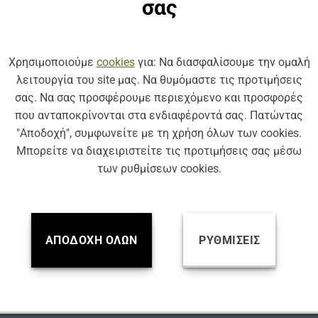
σας
0
ΚΩΔ: BF325
ΚΑΘΑΡΙΣΤΗΡΑΣ ΠΙΣΩ ΤΖΑΜΙ ΜΕ 6
FLAT ΥΑΛΟΚΑΘΑΡΙΣΤΗΡΑΣ ΠΙΣΩ 
ΙΚΑ SIM BACKFLAT 300 mm
ΑΝΤΑΛΛΑΚΤΙΚΑ SIM BACKFLAT 
Χρησιμοποιούμε
cookies
για: Να διασφαλίσουμε την ομαλή
λειτουργία του site μας. Να θυμόμαστε τις προτιμήσεις
σας. Να σας προσφέρουμε περιεχόμενο και προσφορές
που ανταποκρίνονται στα ενδιαφέροντά σας. Πατώντας
"Αποδοχή", συμφωνείτε με τη χρήση όλων των cookies.
Μπορείτε να διαχειριστείτε τις προτιμήσεις σας μέσω
των ρυθμίσεων cookies.
ΑΠΟΔΟΧΉ ΌΛΩΝ
ΡΥΘΜΊΣΕΙΣ
0
ΚΩΔ: BX282