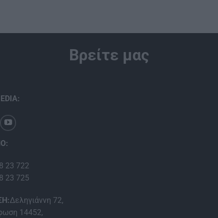
Βρείτε μας
EDIA:
Ο:
8 23 722
8 23 725
ΣΗ:
Δεληγιάννη 72,
ωση 14452,