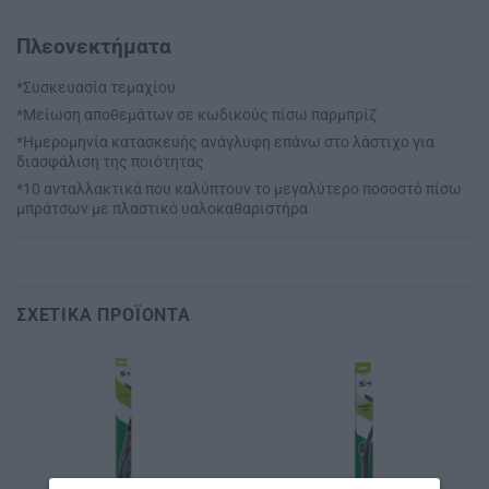
Πλεονεκτήματα
*Συσκευασία τεμαχίου
*Μείωση αποθεμάτων σε κωδικούς πίσω παρμπρίζ
*Ημερομηνία κατασκευής ανάγλυφη επάνω στο λάστιχο για
διασφάλιση της ποιότητας
*10 ανταλλακτικά που καλύπτουν το μεγαλύτερο ποσοστό πίσω
μπράτσων με πλαστικό υαλοκαθαριστήρα
ΣΧΕΤΙΚΆ ΠΡΟΪΌΝΤΑ