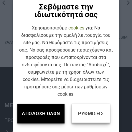
Σεβόμαστε την
ιδιωτικότητά σας
ΚΩΔ: AF-BMW3
ΚΩΔ: AF475
Χρησιμοποιούμε
cookies
για: Να
ΥΑΛΟΚΑΘΑΡΙΣΤΉΡΕΣ
ΥΑΛΟΚΑΘΑΡΙΣΤΉΡΕΣ
διασφαλίσουμε την ομαλή λειτουργία του
ΣΕΤ FLAT
FLAT ΥΑΛΟΚΑΘΑΡΙΣΤΗΡΑΣ SIM
site μας. Να θυμόμαστε τις προτιμήσεις
ΥΑΛΟΚΑΘΑΡΙΣΤΗΡΩΝ ΓΙΑ ΒΜW
AEROFIT 475 mm
3 E90 (2005-2011) SIM
σας. Να σας προσφέρουμε περιεχόμενο και
AEROFIT
προσφορές που ανταποκρίνονται στα
ενδιαφέροντά σας. Πατώντας "Αποδοχή",
συμφωνείτε με τη χρήση όλων των
Βρείτε μας
cookies. Μπορείτε να διαχειριστείτε τις
προτιμήσεις σας μέσω των ρυθμίσεων
cookies.
ΜΕΝΟΥ:
ΑΠΟΔΟΧΉ ΌΛΩΝ
ΡΥΘΜΊΣΕΙΣ
ΠΡΟΪΟΝΤΑ