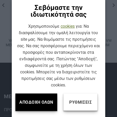
Σεβόμαστε την
ιδιωτικότητά σας
Χρησιμοποιούμε
cookies
για: Να
ΚΩΔ: AF-E
ΚΩΔ: AF-TOUAREG
ΥΑΛΟΚΑΘΑΡΙΣΤΉΡΕΣ
ΥΑΛΟΚΑΘΑΡΙΣΤΉΡΕΣ
διασφαλίσουμε την ομαλή λειτουργία του
ΣΕΤ FLAT
ΣΕΤ FLAT
site μας. Να θυμόμαστε τις προτιμήσεις
ΥΑΛΟΚΑΘΑΡΙΣΤΗΡΩΝ ΓΙΑ
ΥΑΛΟΚΑΘΑΡΙΣΤΗΡΩΝ ΓΙΑ VW
MERCEDES Ε CLΑSS (2016-…)
ΤΟUΑRΕG (2006-2010) SIM
σας. Να σας προσφέρουμε περιεχόμενο και
SIM AEROFIT
AEROFIT
προσφορές που ανταποκρίνονται στα
ενδιαφέροντά σας. Πατώντας "Αποδοχή",
συμφωνείτε με τη χρήση όλων των
cookies. Μπορείτε να διαχειριστείτε τις
Βρείτε μας
προτιμήσεις σας μέσω των ρυθμίσεων
cookies.
ΜΕΝΟΥ:
ΑΠΟΔΟΧΉ ΌΛΩΝ
ΡΥΘΜΊΣΕΙΣ
ΠΡΟΪΟΝΤΑ