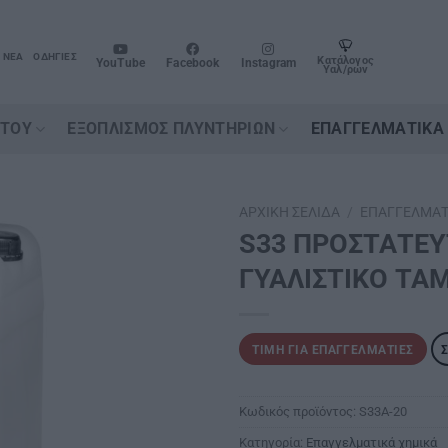
ΝΈΑ
ΟΔΗΓΊΕΣ
Κατάλογος
YouTube
Facebook
Instagram
Υαλ/ρων
ΉΤΟΥ
ΕΞΟΠΛΙΣΜΌΣ ΠΛΥΝΤΗΡΊΩΝ
ΕΠΑΓΓΕΛΜΑΤΙΚΆ
ΑΡΧΙΚΉ ΣΕΛΊΔΑ
/
ΕΠΑΓΓΕΛΜΑΤ
S33 ΠΡΟΣΤΑΤΕΥ
ΓΥΑΛΙΣΤΙΚΟ ΤΑΜ
ΤΙΜΉ ΓΙΑ ΕΠΑΓΓΕΛΜΑΤΊΕΣ
Κωδικός προϊόντος:
S33A-20
Κατηγορία:
Επαγγελματικά χημικά