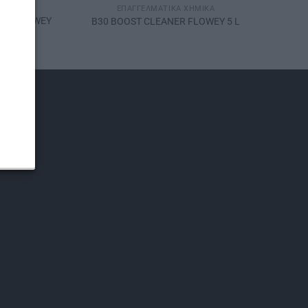
Ά
ΕΠΑΓΓΕΛΜΑΤΙΚΆ ΧΗΜΙΚΆ
NC. FLOWEY
B30 BOOST CLEANER FLOWEY 5 L