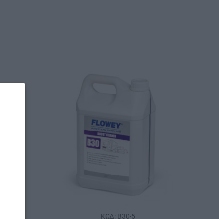
ΚΩΔ: B30-5