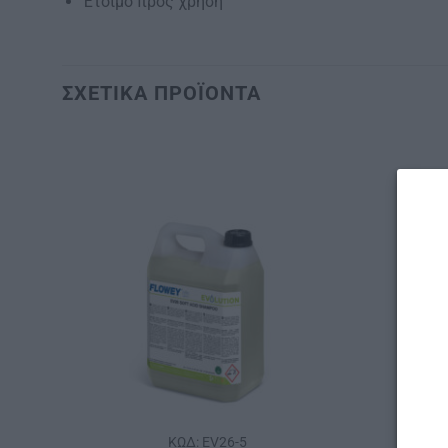
Έτοιμο προς χρήση
ΣΧΕΤΙΚΆ ΠΡΟΪΌΝΤΑ
ΚΩΔ: EV26-5