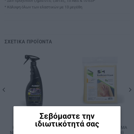
* Δεν προξενούν ζημιά στις ζάντες, το ABS & το ESP
* Κάλυψη όλων των ελαστικών με 13 μεγέθη
ΣΧΕΤΙΚΆ ΠΡΟΪΌΝΤΑ
Σεβόμαστε την
ΚΩΔ: 1.3
ΚΩΔ: SIM102
ιδιωτικότητά σας
ΠΕΡΙΠΟΊΗΣΗ ΑΥΤΟΚΙΝΉΤΟΥ
ΠΕΡΙΠΟΊΗΣΗ ΑΥΤΟΚΙΝΉΤΟΥ
ΚΑΘΑΡΙΣΤΙΚΟ ΖΑΝΤΩΝ
ΚΙΤΡΙΝΟ ΣΥΝΘΕΤΙΚΟ ΔΕΡΜΑ
NEUTRAL FLOWEY 500 ml
SΙΜ 100% ΡΑ (64 x 38 cm)