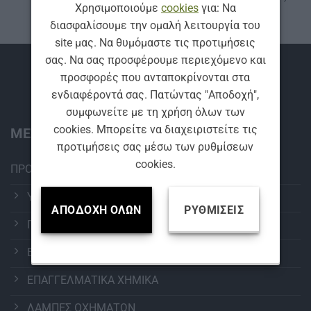
Χρησιμοποιούμε
cookies
για: Να
διασφαλίσουμε την ομαλή λειτουργία του
site μας. Να θυμόμαστε τις προτιμήσεις
σας. Να σας προσφέρουμε περιεχόμενο και
Βρείτε μας
προσφορές που ανταποκρίνονται στα
ενδιαφέροντά σας. Πατώντας "Αποδοχή",
συμφωνείτε με τη χρήση όλων των
cookies. Μπορείτε να διαχειριστείτε τις
ΜΕΝΟΥ:
προτιμήσεις σας μέσω των ρυθμίσεων
cookies.
ΠΡΟΪΟΝΤΑ
ΥΑΛΟΚΑΘΑΡΙΣΤΗΡΕΣ
ΑΠΟΔΟΧΉ ΌΛΩΝ
ΡΥΘΜΊΣΕΙΣ
ΠΕΡΙΠΟΙΗΣΗ ΑΥΤΟΚΙΝΗΤΟΥ
ΕΞΟΠΛΙΣΜΟΣ ΠΛΥΝΤΗΡΙΩΝ
ΕΠΑΓΓΕΛΜΑΤΙΚΑ ΧΗΜΙΚΑ
ΛΑΜΠΕΣ ΟΧΗΜΑΤΩΝ